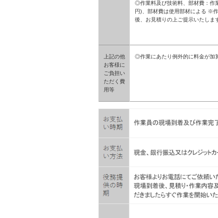
◎作業料及び技術料、部材費：作業料4, 0
円)、部材費は使用部材による 
後、お見積りの上ご提示いたしま
上記の他
◎作業にあたり例外的に料金が加
お客様に
ご負担い
ただく費
用等