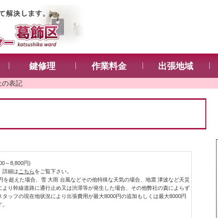
鍵修理
作業料金
出張地域
0～8,800円)
。詳細は
こちら
をご覧下さい。
0円を超えた場合、雪 大雨 台風などその他特殊な天気の場合、地震 津波など天災
により幹線道路に通行止め又は渋滞等が発生した場合、その他弊社の責によらず
タッフの現在地状況により出張費用が最大8000円の追加もしくは最大8000円
す。