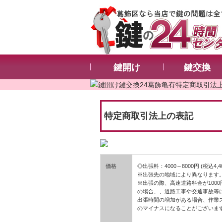
鍵開け
鍵交換
特定商取引法上の表記
価格
◎出張料：4000～8000円 (税込4,40
※出張先の地域により異なります
※出張の際、高速道路料金が100
の場合、、道路工事や交通事故等
出張時間の増加がある場合、作業ス
のマイナスになることがございま